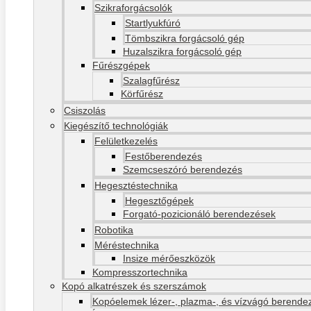
Szikraforgácsolók
Startlyukfúró
Tömbszikra forgácsoló gép
Huzalszikra forgácsoló gép
Fűrészgépek
Szalagfűrész
Körfűrész
Csiszolás
Kiegészítő technológiák
Felületkezelés
Festőberendezés
Szemcseszóró berendezés
Hegesztéstechnika
Hegesztőgépek
Forgató-pozicionáló berendezések
Robotika
Méréstechnika
Insize mérőeszközök
Kompresszortechnika
Kopó alkatrészek és szerszámok
Kopóelemek lézer-, plazma-, és vízvágó berend