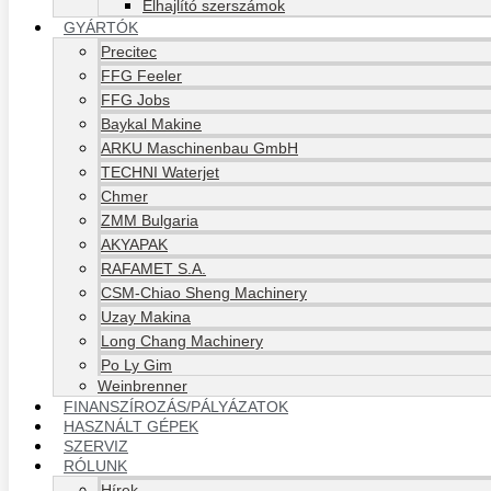
Élhajlító szerszámok
GYÁRTÓK
Precitec
FFG Feeler
FFG Jobs
Baykal Makine
ARKU Maschinenbau GmbH
TECHNI Waterjet
Chmer
ZMM Bulgaria
AKYAPAK
RAFAMET S.A.
CSM-Chiao Sheng Machinery
Uzay Makina
Long Chang Machinery
Po Ly Gim
Weinbrenner
FINANSZÍROZÁS/PÁLYÁZATOK
HASZNÁLT GÉPEK
SZERVIZ
RÓLUNK
Hírek