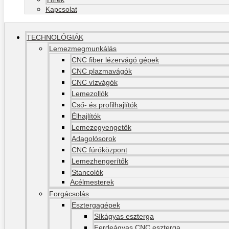
Kapcsolat
TECHNOLÓGIÁK
Lemezmegmunkálás
CNC fiber lézervágó gépek
CNC plazmavágók
CNC vízvágók
Lemezollók
Cső- és profilhajlítók
Élhajlítók
Lemezegyengetők
Adagolósorok
CNC fúróközpont
Lemezhengerítők
Stancolók
Acélmesterek
Forgácsolás
Esztergagépek
Síkágyas eszterga
Ferdeágyas CNC eszterga