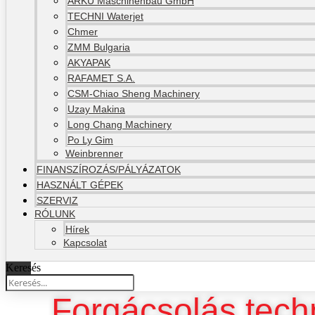
ARKU Maschinenbau GmbH
TECHNI Waterjet
Chmer
ZMM Bulgaria
AKYAPAK
RAFAMET S.A.
CSM-Chiao Sheng Machinery
Uzay Makina
Long Chang Machinery
Po Ly Gim
Weinbrenner
FINANSZÍROZÁS/PÁLYÁZATOK
HASZNÁLT GÉPEK
SZERVIZ
RÓLUNK
Hírek
Kapcsolat
Keresés
Forgácsolás tech