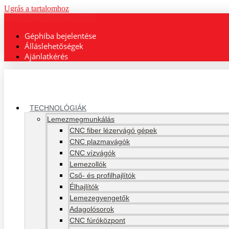
Ugrás a tartalomhoz
Facebook
Youtube
Linkedin
Géphiba bejelentése
Álláslehetőségek
Ajánlatkérés
TECHNOLÓGIÁK
Lemezmegmunkálás
CNC fiber lézervágó gépek
CNC plazmavágók
CNC vízvágók
Lemezollók
Cső- és profilhajlítók
Élhajlítók
Lemezegyengetők
Adagolósorok
CNC fúróközpont