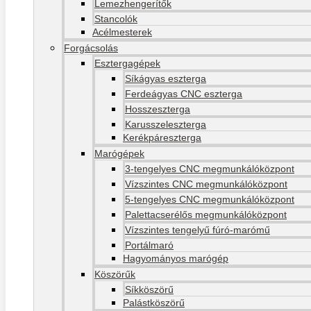
Lemezhengerítők
Stancolók
Acélmesterek
Forgácsolás
Esztergagépek
Síkágyas eszterga
Ferdeágyas CNC eszterga
Hosszeszterga
Karusszeleszterga
Kerékpáreszterga
Marógépek
3-tengelyes CNC megmunkálóközpont
Vízszintes CNC megmunkálóközpont
5-tengelyes CNC megmunkálóközpont
Palettacserélős megmunkálóközpont
Vízszintes tengelyű fúró-marómű
Portálmaró
Hagyományos marógép
Köszörűk
Síkköszörű
Palástköszörű