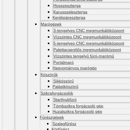
Hosszeszterga
Karusszeleszterga
Kerékpáreszterga
Marógépek
3-tengelyes CNC megmunkálóközpont
Vízszintes CNC megmunkálóközpont
5-tengelyes CNC megmunkálóközpont
Palettacserélős megmunkálóközpont
Vízszintes tengelyű fúró-marómű
Portálmaró
Hagyományos marógép
Köszörűk
Síkköszörű
Palástköszörű
Szikraforgácsolók
Startlyukfúró
Tömbszikra forgácsoló gép
Huzalszikra forgácsoló gép
Fűrészgépek
Szalagfűrész
Körfűrész