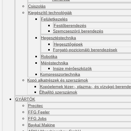
Csiszolás
Kiegészítő technológiák
Felületkezelés
Festőberendezés
Szemcseszóró berendezés
Hegesztéstechnika
Hegesztőgépek
Forgató-pozicionáló berendezések
Robotika
Méréstechnika
Insize mérőeszközök
Kompresszortechnika
Kopó alkatrészek és szerszámok
Kopóelemek lézer-, plazma-, és vízvágó berend
Élhajlító szerszámok
GYÁRTÓK
Precitec
FFG Feeler
FFG Jobs
Baykal Makine